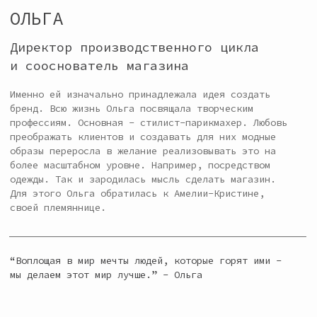
АМЕЛИЯ-КРИСТИНА
Креативный директор
и сооснователь магазина
За ее видением и пришла Ольга, чтобы положить
начало бренду. До 2021 года Кристина занималась
фотографией, и это была ее страсть. А создание
своего магазина - большая мечта. С самого детства
Кристина рисовала, изучала дизайн в разных сферах,
ходила на уроки шитья… И все для того, чтобы
однажды появился бренд “Mia Cristine”.
“Мне кажется, с самого начала нашей деятельности
не было ни дня, когда бы я не думала о бренде.
Вечно голова забита тем, что можно было бы
улучшить, придумать.. Для меня это настоящее
благословение - делать что-то интересное для
людей, получать от них восторженные отзывы и
улыбаться самой.” - Кристина