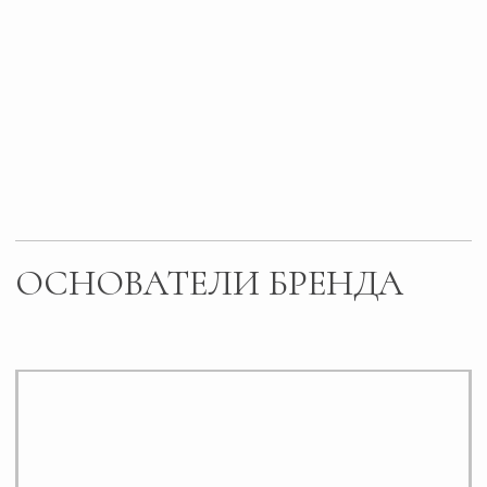
ОЛЬГА
Директор производственного цикла
и сооснователь магазина
Именно ей изначально принадлежала идея создать
бренд. Всю жизнь Ольга посвящала творческим
профессиям. Основная - стилист-парикмахер. Любовь
преображать клиентов и создавать для них модные
образы переросла в желание реализовывать это на
более масштабном уровне. Например, посредством
одежды. Так и зародилась мысль сделать магазин.