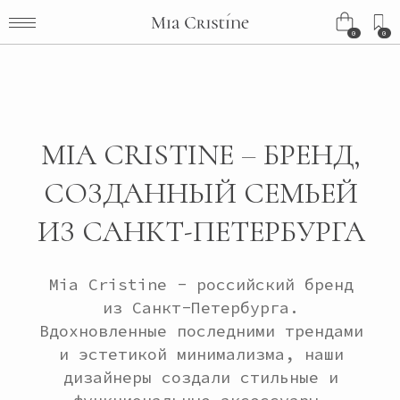
0
0
0
0
MIA CRISTINE – БРЕНД,
СОЗДАННЫЙ СЕМЬЕЙ
ИЗ САНКТ-ПЕТЕРБУРГА
Mia Cristine - российский бренд
из Санкт-Петербурга.
Вдохновленные последними трендами
и эстетикой минимализма, наши
дизайнеры создали стильные и
функциональные аксессуары,
которые являются идеальным
дополнением любого образа.
Бренд “Mia Cristine” был основан
в 2021 году племянницей и тетей.
Название было придумано совместно