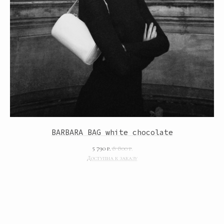
Подарочные сертификаты
Обмен и возврат
Сотрудничество
Размерная сетка
Производство и сервис
Предзаказ
КОНТАКТЫ
8 (921)-924-26-07
miacristine@bk.ru
Будь в курсе наших новинок и акций
BARBARA BAG white chocolate
ПОДПИСАТЬСЯ
5 790
р.
8 800
р.
© 2024 «Miacristine».
Политика
Все права защищены
конфиденциальности
ИП Филиппова Ольга
Согласие на обработку
Борисовна,
персональных данных
ИНН : 780226426288,
Договор оферты