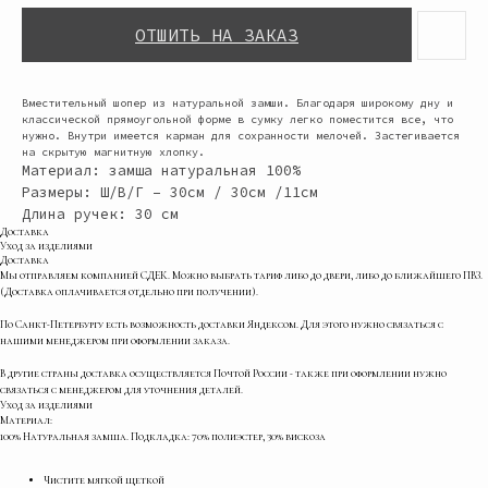
ОТШИТЬ НА ЗАКАЗ
Вместительный шопер из натуральной замши. Благодаря широкому дну и
классической прямоугольной форме в сумку легко поместится все, что
нужно. Внутри имеется карман для сохранности мелочей. Застегивается
на скрытую магнитную хлопку.
Материал: замша натуральная 100%
Размеры: Ш/В/Г – 30см / 30см /11см
Длина ручек: 30 см
Доставка
Уход за изделиями
Доставка
Мы отправляем компанией СДЕК. Можно выбрать тариф либо до двери, либо до ближайшего ПВЗ.
(Доставка оплачивается отдельно при получении).
По Санкт-Петербургу есть возможность доставки Яндексом. Для этого нужно связаться с
нашими менеджером при оформлении заказа.
В другие страны доставка осуществляется Почтой России - также при оформлении нужно
связаться с менеджером для уточнения деталей.
Уход за изделиями
Материал:
100% Натуральная замша. Подкладка: 70% полиэстер, 30% вискоза
Чистите мягкой щеткой