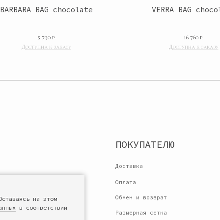
BARBARA BAG chocolate
VERRA BAG choco
ПОКУПАТЕЛЮ
5 790
р.
16 760
р.
Доставка
Оплата
ы
Обмен и возврат
Размерная сетка
Предзаказ
Политика конфиденциальности
038
Согласие на обработку персональных данных
Оставаясь на этом
анных
в соответствии