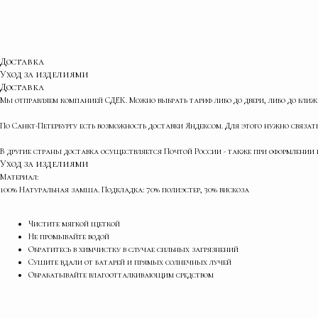
Доставка
Уход за изделиями
Доставка
Мы отправляем компанией СДЕК. Можно выбрать тариф либо до двери, либо до ближ
По Санкт-Петербургу есть возможность доставки Яндексом. Для этого нужно связа
В другие страны доставка осуществляется Почтой России - также при оформлении 
Уход за изделиями
Материал:
100% Натуральная замша. Подкладка: 70% полиэстер, 30% вискоза
Чистите мягкой щеткой
Не промывайте водой
Обратитесь в химчистку в случае сильных загрязнений
Сушите вдали от батарей и прямых солнечных лучей
Обрабатывайте влагоотталкивающим средством