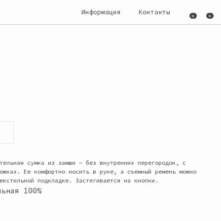
Информация
Информация
Контакты
Контакты
0
0
0
0
тельная сумка из замши — без внутренних перегородок, с
ожках. Ее комфортно носить в руке, а съемный ремень можно
екстильной подкладке. Застегивается на кнопки.
льная 100%