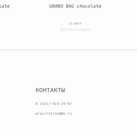
late
GRAND BAG chocolate
КОНТАКТЫ
17 299
р.
8 (921)-924-26-07
miacristine@bk.ru
Разработка сайта