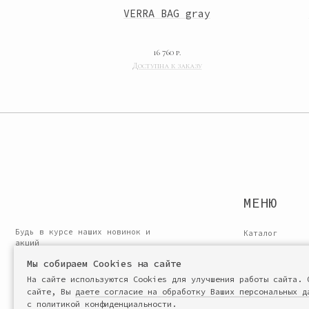
gundy
VERRA BAG gray
МЕНЮ
16 760
р.
Будь в курсе наших новинок и
Каталог
акций
О бренде
ПОДПИСАТЬСЯ
Подарочные сертификат
Сотрудничество
Производство и сервис
© 2024 «Miacristine». Все права защищены
Договор оферты
ИП Филиппова Ольга Борисовна, ИНН : 780226426288, ОГРН: 321784700109
Мы собираем Cookies на сайте
На сайте используются Cookies для улучшения работы сайта. 
сайте, Вы
даете согласие на обработку Ваших персональных д
с
политикой конфиденциальности
.