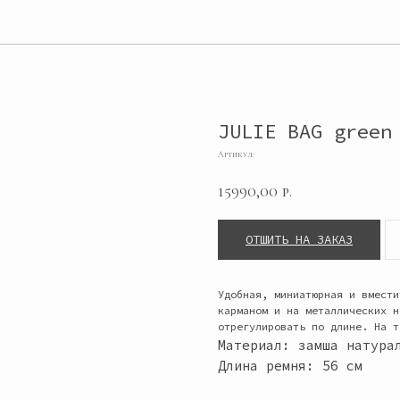
JULIE BAG green
Артикул:
15990,00
р.
ОТШИТЬ НА ЗАКАЗ
Удобная, миниатюрная и вмести
карманом и на металлических н
отрегулировать по длине. На т
Материал: замша натура
Длина ремня: 56 см