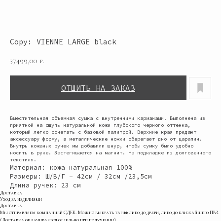
Copy: VIENNE LARGE black
37499,00
р.
ОТШИТЬ НА ЗАКАЗ
Вместительная объемная сумка с внутренними карманами. Выполнена из
приятной на ощупь натуральной кожи глубокого черного оттенка,
который легко сочетать с базовой палитрой. Верхние края придают
аксессуару форму, а металлические ножки оберегают дно от царапин.
Внутрь кожаных ручек мы добавили шнур, чтобы сумку было удобно
носить в руке. Застегивается на магнит. На подкладке из долговечного
текстиля.
Материал: кожа натуральная 100%
Размеры: Ш/В/Г – 42см / 32см /23,5см
Длина ручек: 23 см
Доставка
Уход за изделиями
Доставка
Мы отправляем компанией СДЕК. Можно выбрать тариф либо до двери, либо до ближайшего ПВЗ.
(Доставка оплачивается отдельно при получении).