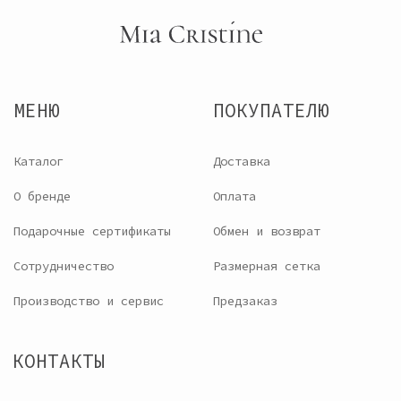
Будь в курсе наших новинок и акций
ПОДПИСАТЬСЯ
© 2024 «Miacristine».
Политика
Все права защищены
конфиденциальности
ИП Филиппова Ольга
Согласие на обработку
Борисовна,
персональных данных
ИНН : 780226426288,
Договор оферты
ОГРН: 321784700109038
Разработка сайта