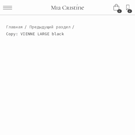
0
0
0
0
Главная
/
Предыдущий раздел
/
Copy: VIENNE LARGE black