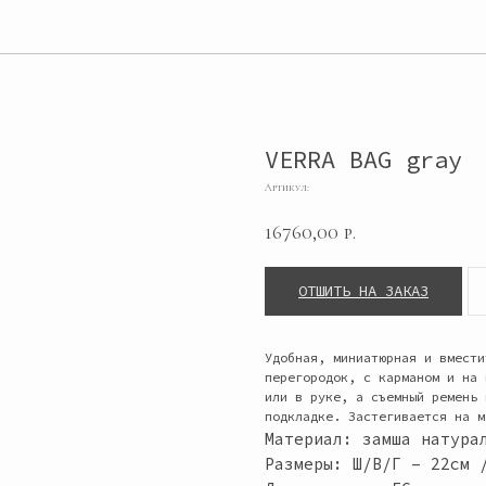
VERRA BAG gray
Артикул:
16760,00
р.
ОТШИТЬ НА ЗАКАЗ
Удобная, миниатюрная и вмести
перегородок, с карманом и на 
или в руке, а съемный ремень 
подкладке. Застегивается на м
Материал: замша натура
Размеры: Ш/В/Г – 22см 