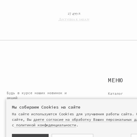
МЕНЮ
27 499
р.
Будь в курсе наших новинок и
Каталог
акций
О бренде
ПОДПИСАТЬСЯ
Подарочные сертификат
Сотрудничество
Производство и сервис
© 2024 «Miacristine». Все права защищены
Договор оферты
ИП Филиппова Ольга Борисовна, ИНН : 780226426288, ОГРН: 321784700109
Мы собираем Cookies на сайте
На сайте используются Cookies для улучшения работы сайта. 
сайте, Вы
даете согласие на обработку Ваших персональных д
с
политикой конфиденциальности
.