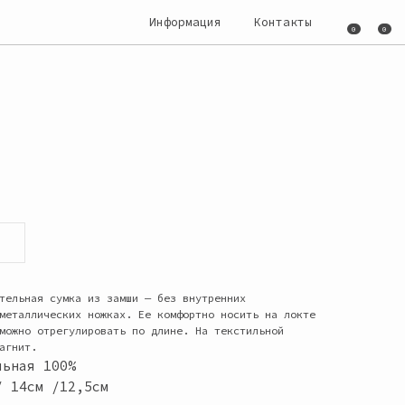
Информация
Информация
Контакты
Контакты
0
0
0
0
тельная сумка из замши — без внутренних
металлических ножках. Ее комфортно носить на локте
можно отрегулировать по длине. На текстильной
агнит.
льная 100%
/ 14см /12,5см