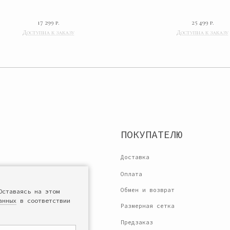
ПОКУПАТЕЛЮ
17 299
р.
25 499
р.
Доставка
Оплата
ы
Обмен и возврат
Размерная сетка
Предзаказ
Политика конфиденциальности
038
Согласие на обработку персональных данных
Оставаясь на этом
анных
в соответствии