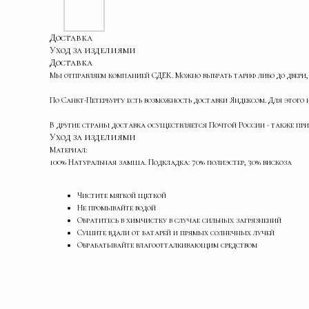
Доставка
Уход за изделиями
Доставка
Мы отправляем компанией СДЕК. Можно выбрать тариф либо до двери,
По Санкт-Петербургу есть возможность доставки Яндексом. Для этог
В другие страны доставка осуществляется Почтой России - также при
Уход за изделиями
Материал:
100% Натуральная замша. Подкладка: 70% полиэстер, 30% вискоза
Чистите мягкой щеткой
Не промывайте водой
Обратитесь в химчистку в случае сильных загрязнений
Сушите вдали от батарей и прямых солнечных лучей
Обрабатывайте влагоотталкивающим средством