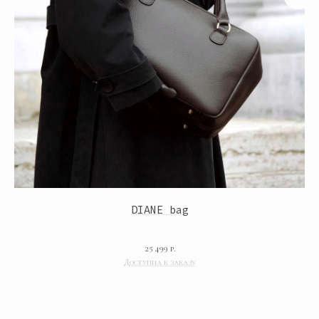
О бренде
Оплата
Подарочные сертификаты
Обмен и возврат
Сотрудничество
Размерная сетка
Производство и сервис
Предзаказ
КОНТАКТЫ
8 (921)-924-26-07
miacristine@bk.ru
DIANE bag
Будь в курсе наших новинок и акций
ПОДПИСАТЬСЯ
25 499
р.
© 2024 «Miacristine».
Политика
Все права защищены
конфиденциальности
ИП Филиппова Ольга
Согласие на обработку