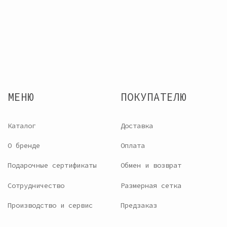
Борисовна,
персональных данных
ИНН : 780226426288,
Договор оферты
ОГРН: 321784700109038
Разработка сайта