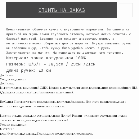
ОТШИТЬ НА ЗАКАЗ
Вместительная объемная сумка с внутренними карманами. Выполнена из
приятной на ощупь замши глубокого оттенка, который легко сочетать с
базовой палитрой. Верхние края придают аксессуару форму, а
металлические ножки оберегают дно от царапин. Внутрь замшевых ручек
мы добавили шнур, чтобы сумку было удобно носить в руке.
Застегивается на магнит. На подкладке из долговечного текстиля.
Материал: замша натуральная 100%
Размеры: Ш/В/Г – 38,5см / 29см /21см
Длина ручек: 23 см
Доставка
Уход за изделиями
Доставка
Мы отправляем компанией СДЕК. Можно выбрать тариф либо до двери, либо до ближайшего ПВЗ.
(Доставка оплачивается отдельно при получении).
По Санкт-Петербургу есть возможность доставки Яндексом. Для этого нужно связаться с
нашими менеджером при оформлении заказа.
В другие страны доставка осуществляется Почтой России - также при оформлении нужно
связаться с менеджером для уточнения деталей.
Уход за изделиями
Материал:
100% Натуральная замша. Подкладка: 70% полиэстер, 30% вискоза