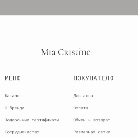
Подарочные сертификаты
Обмен и возврат
Сотрудничество
Размерная сетка
Производство и сервис
Предзаказ
КОНТАКТЫ
8 (921)-924-26-07
miacristine@bk.ru
Будь в курсе наших новинок и акций
ПОДПИСАТЬСЯ
© 2024 «Miacristine».
Политика
Все права защищены
конфиденциальности
ИП Филиппова Ольга
Согласие на обработку
Борисовна,
персональных данных